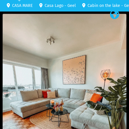
CASA MARE
Casa Lago - Geel
Cabin on the lake - Ge
Voriges
Fol