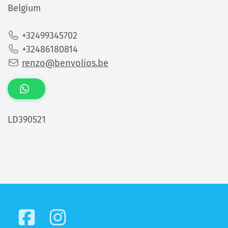
Belgium
+32499345702
+32486180814
renzo@benvolios.be
LD390521